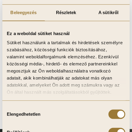
Fedezze fel kedvenc
Beleegyezés
Részletek
A sütikről
termékeit
Itt találja azokat a fali dekor paneljeinket, amelyeket
Ez a weboldal sütiket használ
korábban elmentett. Válogasson kedvére, és tegye a
kiválasztott termékeket a kosárba néhány kattintással – így
Sütiket használunk a tartalmak és hirdetések személyre
bármikor könnyedén megrendelheti őket, amikor eljött az
szabásához, közösségi funkciók biztosításához,
ideje otthona megújításának!
valamint weboldalforgalmunk elemzéséhez. Ezenkívül
közösségi média-, hirdető- és elemező partnereinkkel
megosztjuk az Ön weboldalhasználatra vonatkozó
adatait, akik kombinálhatják az adatokat más olyan
Your Wishlist is currently empty.
adatokkal, amelyeket Ön adott meg számukra vagy az
Ön által használt más szolgáltatásokból gyűjtöttek.
Vissza a boltba
Hozzájárulás
Elengedhetetlen
kiválasztása