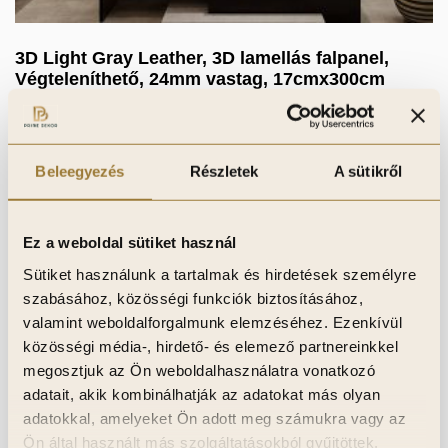
3D Light Gray Leather, 3D lamellás falpanel,
Végteleníthető, 24mm vastag, 17cmx300cm
16 950
Ft
Beleegyezés
Részletek
A sütikről
Kosárba teszem
Kívánságlistához adom
Ez a weboldal sütiket használ
Sütiket használunk a tartalmak és hirdetések személyre
szabásához, közösségi funkciók biztosításához,
valamint weboldalforgalmunk elemzéséhez. Ezenkívül
közösségi média-, hirdető- és elemező partnereinkkel
megosztjuk az Ön weboldalhasználatra vonatkozó
adatait, akik kombinálhatják az adatokat más olyan
adatokkal, amelyeket Ön adott meg számukra vagy az
Ön által használt más szolgáltatásokból gyűjtöttek.