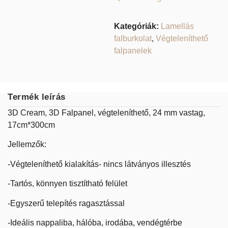
Kategóriák:
Lamellás
falburkolat
,
Végteleníthető
falpanelek
Termék leírás
3D Cream, 3D Falpanel, végteleníthető, 24 mm vastag,
17cm*300cm
Jellemzők:
-Végteleníthető kialakítás- nincs látványos illesztés
-Tartós, könnyen tisztítható felület
-Egyszerű telepítés ragasztással
-Ideális nappaliba, hálóba, irodába, vendégtérbe