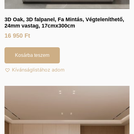
3D Oak, 3D falpanel, Fa Mintás, Végteleníthető,
24mm vastag, 17cmx300cm
16 950
Ft
Kosárba teszem
Kívánságlistához adom