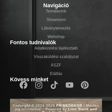
Navigáció
Termékeink
Showroom
Látványtervezés
Webshop
Fontos tudnivalók
Adatkezelési tájékoztató
Visszaküldési szabályzat
ÁSZF
Elállás
Kövess minket
Copyright © 2024-2026
PRIMEDEKOR
| Minden
jog fenntartva! - Powered by
Lion Stack and