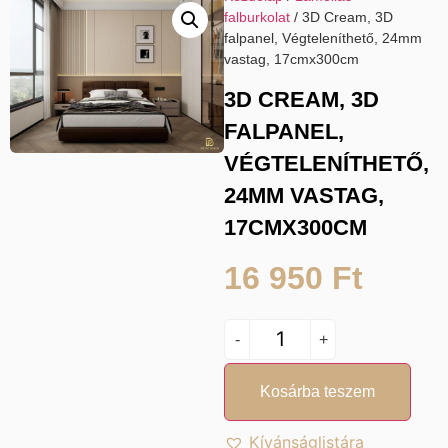
falburkolat
/ 3D Cream, 3D
falpanel, Végteleníthető, 24mm
vastag, 17cmx300cm
3D CREAM, 3D
FALPANEL,
VÉGTELENÍTHETŐ,
24MM VASTAG,
17CMX300CM
16 950
Ft
-
+
Kosárba teszem
Kívánságlistára