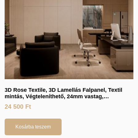
3D Rose Textile, 3D Lamellás Falpanel, Textil
mintás, Végteleníthető, 24mm vastag,
17cmX300cm
24 500
Ft
Kosárba teszem