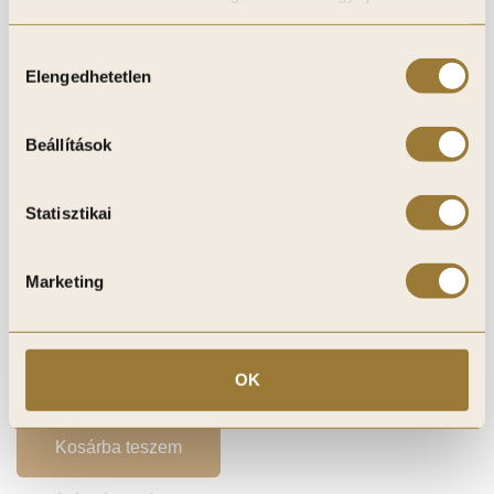
Hozzájárulás
Elengedhetetlen
kiválasztása
Beállítások
Statisztikai
Marketing
3D Antik Silver Lamellás Falpanel, 3D Falpanel,
Végteleníthető, 24mm vastag, 17cmX300cm
16 950
Ft
OK
Kosárba teszem