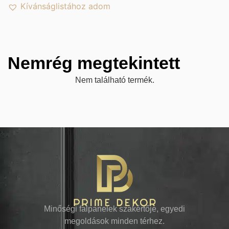
Kívánságlistához adom
Nemrég megtekintett
Nem található termék.
Minőségi falpanelek szakértője, egyedi
megoldások minden térhez.