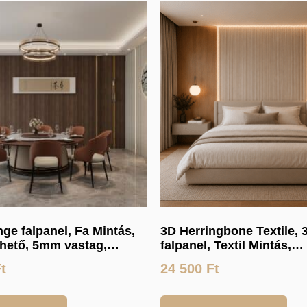
ge falpanel, Fa Mintás,
3D Herringbone Textile, 
thető, 5mm vastag,
falpanel, Textil Mintás,
00cm
Végteleníthető, 24mm va
t
24 500
Ft
17cmx300cm