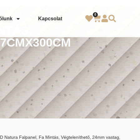
0
ólunk
Kapcsolat
NTÁS,
17CMX300CM
D Natura Falpanel, Fa Mintás, Végteleníthető, 24mm vastag,