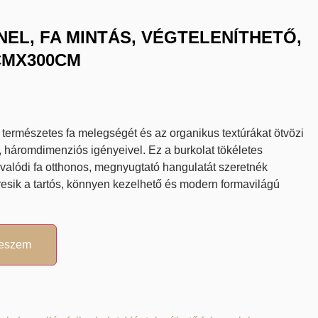
NEL, FA MINTÁS, VÉGTELENÍTHETŐ,
CMX300CM
 természetes fa melegségét és az organikus textúrákat ötvözi
, háromdimenziós igényeivel. Ez a burkolat tökéletes
 valódi fa otthonos, megnyugtató hangulatát szeretnék
esik a tartós, könnyen kezelhető és modern formavilágú
teszem