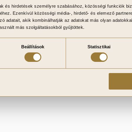
mak és hirdetések személyre szabásához, közösségi funkciók biz
hez. Ezenkívül közösségi média-, hirdető- és elemező partner
zó adatait, akik kombinálhatják az adatokat más olyan adatokka
sznált más szolgáltatásokból gyűjtöttek.
Beállítások
Statisztikai
lete számos. Minden olyan helységbe passzol, ahová egy kis
 kombinálható a krémes, márványos, textiles felületekkel, valam