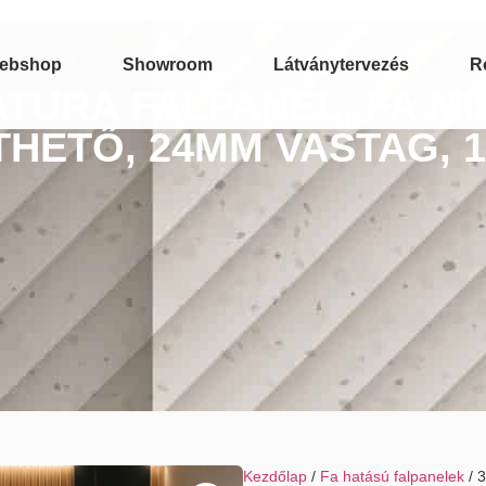
ebshop
Showroom
Látványtervezés
R
ATURA FALPANEL, FA MI
THETŐ, 24MM VASTAG, 
Kezdőlap
/
Fa hatású falpanelek
/ 3