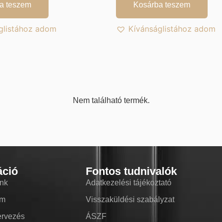
a teszem
Kosárba teszem
glistához adom
Kívánságlistához adom
Nem található termék.
áció
Fontos tudnivalók
nk
Adatkezelési tájékoztató
om
Visszaküldési szabályzat
ervezés
ÁSZF