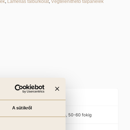
lek
,
Lamellás falburkolat
,
Végteleníthető falpanelek
,
Termék specifikációk
A sütikről
Hőálló
Igen, 50-60 fokig