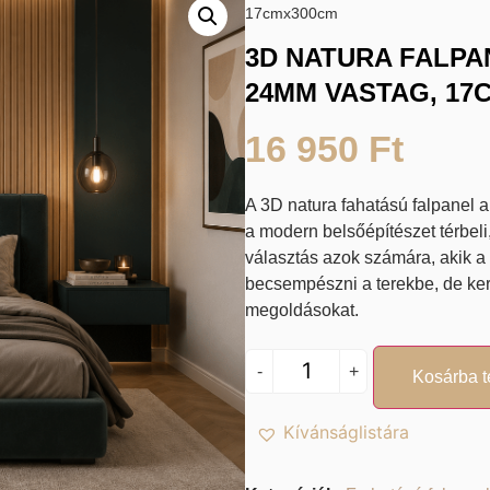
17cmx300cm
3D NATURA FALPA
24MM VASTAG, 17
16 950
Ft
A
3D natura fahatású falpanel
a
a modern belsőépítészet térbeli
választás azok számára, akik a
becsempészni a terekbe, de ker
megoldásokat.
-
+
Kosárba 
Kívánságlistára