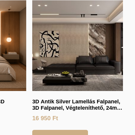
3D
3D Antik Silver Lamellás Falpanel,
3D Falpanel, Végteleníthető, 24mm
stag,
vastag, 17cmX300cm
16 950
Ft