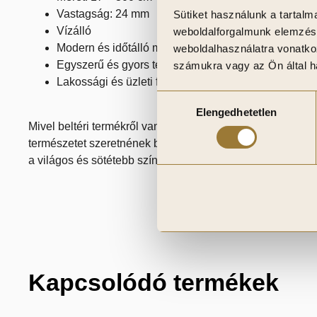
Vastagság: 24 mm
Sütiket használunk a tartal
Vízálló
weboldalforgalmunk elemzésé
Modern és időtálló megjelenés
weboldalhasználatra vonatko
Egyszerű és gyors telepítés
számukra vagy az Ön által ha
Lakossági és üzleti felhasználásra egyaránt ajánlott
Hozzájárulás
Elengedhetetlen
kiválasztása
Mivel beltéri termékről van szó, így a felhasználási terü
természetet szeretnének becsempészni, illetve nagyon jól
a világos és sötétebb színárnyalatokkal.
Kapcsolódó termékek