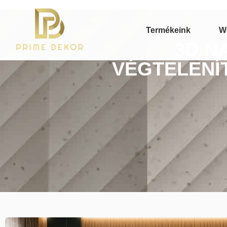
Termékeink
W
3D N
VÉGTELENÍ