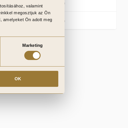
Vízálló
Igen
tosításához, valamint
einkkel megosztjuk az Ön
l, amelyeket Ön adott meg
Beltéri
Igen
Marketing
int
OK