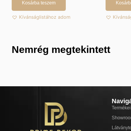
Kosárba teszem
Kosárb
Kívánságlistához adom
Kívánsá
Nemrég megtekintett
Navig
Termékei
Showro
Látványt