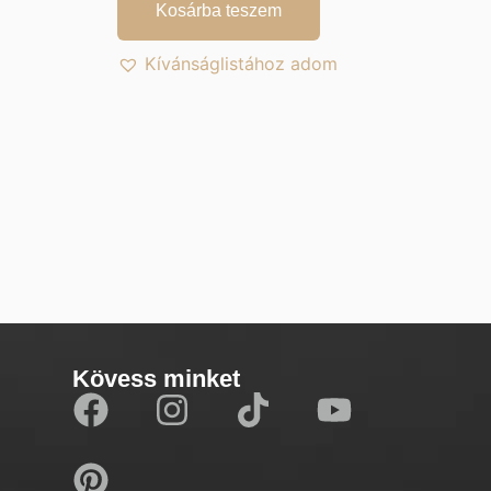
Kosárba teszem
Kívánságlistához adom
Kövess minket