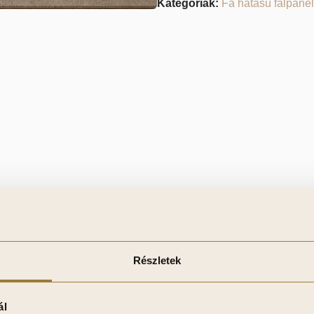
Kategóriák:
Fa hatású falpane
rusztikus enteriőrökbe. Természetes erezetű, barátságos felület
hőálló, karcálló, egyszerűen tisztítható, ragasztással gyorsan
elyiségbe.
Részletek
ál