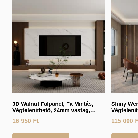
3D Walnut Falpanel, Fa Mintás,
Shiny Wen
Végteleníthető, 24mm vastag,
Végtelení
17cmx300cm
120cmx3
16 950
Ft
115 000
F