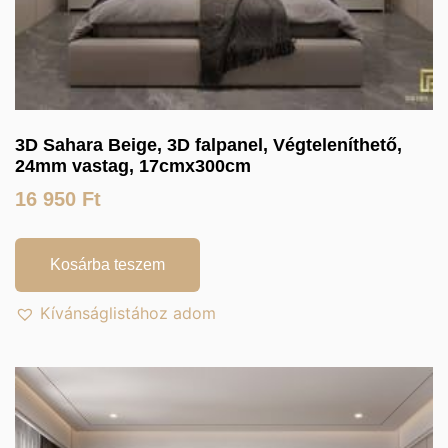
3D Sahara Beige, 3D falpanel, Végteleníthető,
24mm vastag, 17cmx300cm
16 950
Ft
Kosárba teszem
Kívánságlistához adom