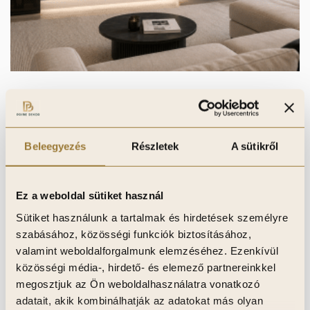
3D Silver Star, 3D Falpanel, Végteleníthető,
24mm vastag, 17cmx300cm
16 950
Ft
12 713
Ft
Beleegyezés
Részletek
A sütikről
Kosárba teszem
Ez a weboldal sütiket használ
Kívánságlistához adom
Sütiket használunk a tartalmak és hirdetések személyre
szabásához, közösségi funkciók biztosításához,
valamint weboldalforgalmunk elemzéséhez. Ezenkívül
Akció!
közösségi média-, hirdető- és elemező partnereinkkel
megosztjuk az Ön weboldalhasználatra vonatkozó
adatait, akik kombinálhatják az adatokat más olyan