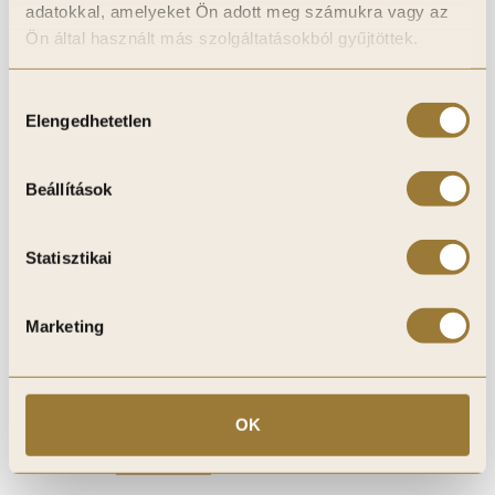
adatokkal, amelyeket Ön adott meg számukra vagy az
Ön által használt más szolgáltatásokból gyűjtöttek.
Hozzájárulás
Elengedhetetlen
kiválasztása
Beállítások
Statisztikai
Marketing
3D Gray Oak, 3D Falpanel, Fa mintás,
OK
Végteleníthető, 24mm vastag, 17cmx300cm
16 950
Ft
12 713
Ft