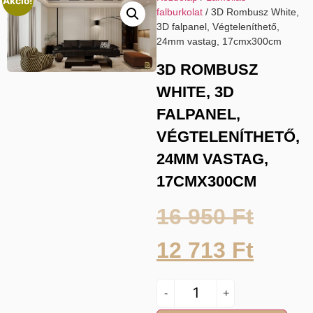
Akció!
falburkolat
/ 3D Rombusz White,
3D falpanel, Végteleníthető,
24mm vastag, 17cmx300cm
3D ROMBUSZ
WHITE, 3D
FALPANEL,
VÉGTELENÍTHETŐ,
24MM VASTAG,
17CMX300CM
16 950
Ft
12 713
Ft
-
+