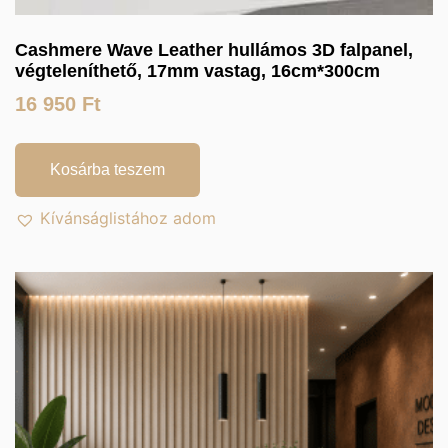
Cashmere Wave Leather hullámos 3D falpanel,
végteleníthető, 17mm vastag, 16cm*300cm
16 950
Ft
Kosárba teszem
Kívánságlistához adom