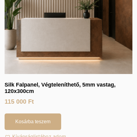
Silk Falpanel, Végteleníthető, 5mm vastag,
120x300cm
115 000
Ft
Kosárba teszem
Kívánságlistához adom