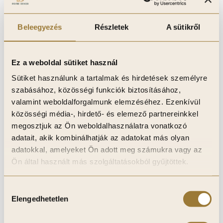
Beleegyezés
Részletek
A sütikről
Ez a weboldal sütiket használ
Sütiket használunk a tartalmak és hirdetések személyre
szabásához, közösségi funkciók biztosításához,
valamint weboldalforgalmunk elemzéséhez. Ezenkívül
közösségi média-, hirdető- és elemező partnereinkkel
megosztjuk az Ön weboldalhasználatra vonatkozó
Matte Wave Cashmere hullámos 3D falpanel,
adatait, akik kombinálhatják az adatokat más olyan
végteleníthető, 17mm vastag, 16cm*300cm
adatokkal, amelyeket Ön adott meg számukra vagy az
16 950
Ft
Ön által használt más szolgáltatásokból gyűjtöttek.
Hozzájárulás
Kosárba teszem
Elengedhetetlen
kiválasztása
Kívánságlistához adom