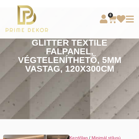
0
GLITTER TEXTILE
FALPANEL,
VÉGTELENÍTHETŐ, 5MM
VASTAG, 120X300CM
Kezdőlap
/
Minimál stílusú