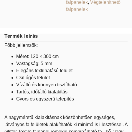
falpanelek
,
Végteleníthető
falpanelek
Termék leírás
Főbb jellemzők:
Méret: 120 × 300 cm
Vastagság: 5 mm
Elegáns textilhatású felület
Csillógós felület
Vízálló és könnyen tisztítható
Tartós, időtálló kialakítás
Gyors és egyszerű telepítés
A nagyméretű kialakításnak köszönhetően egységes,
látványos falfelületek alakíthatók ki minimális illesztéssel. A
Glitter Textile falpanel remekül kombinálható fa-, kő- vagy