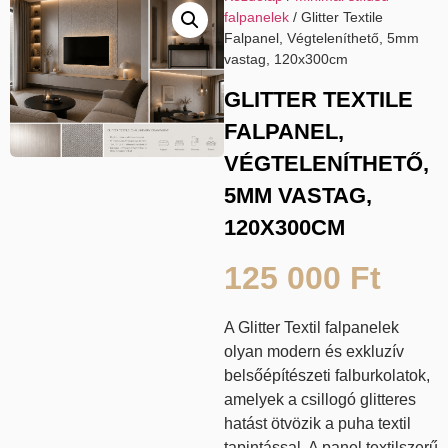
falpanelek
/ Glitter Textile
Falpanel, Végteleníthető, 5mm
vastag, 120x300cm
GLITTER TEXTILE
FALPANEL,
VÉGTELENÍTHETŐ,
5MM VASTAG,
120X300CM
125 000
Ft
A G
litter Textil falpanelek
olyan modern és exkluzív
belsőépítészeti falburkolatok,
amelyek a csillogó glitteres
hatást ötvözik a puha textil
tapintással. A panel textilszerű