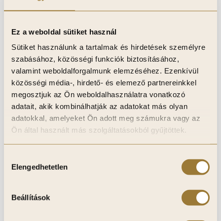
Ez a weboldal sütiket használ
Sütiket használunk a tartalmak és hirdetések személyre
szabásához, közösségi funkciók biztosításához,
valamint weboldalforgalmunk elemzéséhez. Ezenkívül
Antik Réz Falpanel, végteleníthető, 5mm vastag,
közösségi média-, hirdető- és elemező partnereinkkel
120cm*300cm
megosztjuk az Ön weboldalhasználatra vonatkozó
115 000
Ft
adatait, akik kombinálhatják az adatokat más olyan
adatokkal, amelyeket Ön adott meg számukra vagy az
Ön által használt más szolgáltatásokból gyűjtöttek.
Kosárba teszem
Kívánságlistához adom
Hozzájárulás
Elengedhetetlen
kiválasztása
Beállítások