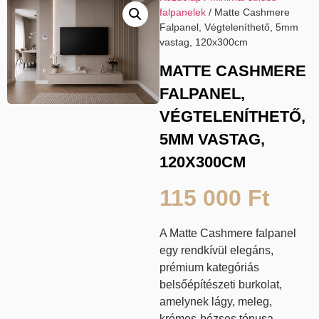
falpanelek
/ Matte Cashmere
Falpanel, Végteleníthető, 5mm
vastag, 120x300cm
MATTE CASHMERE
FALPANEL,
VÉGTELENÍTHETŐ,
5MM VASTAG,
120X300CM
115 000
Ft
A Matte Cashmere falpanel
egy rendkívül elegáns,
prémium kategóriás
belsőépítészeti burkolat,
amelynek lágy, meleg,
krémes-bézses tónusa