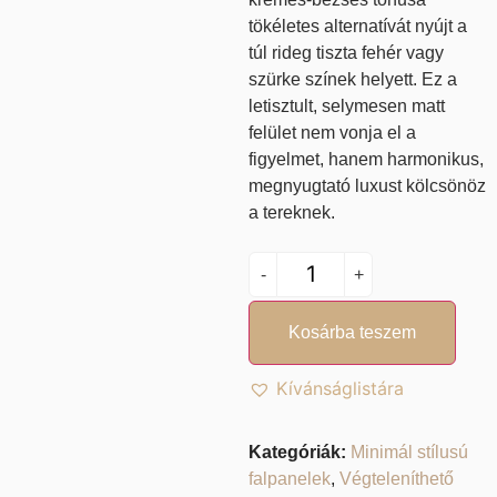
tökéletes alternatívát nyújt a
túl rideg tiszta fehér vagy
szürke színek helyett. Ez a
letisztult, selymesen matt
felület nem vonja el a
figyelmet, hanem harmonikus,
megnyugtató luxust kölcsönöz
a tereknek.
-
+
Kosárba teszem
Kívánságlistára
Kategóriák:
Minimál stílusú
falpanelek
,
Végteleníthető