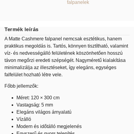
falpanelek
Termék leírás
A Matte Cashmere falpanel nemcsak esztétikus, hanem
praktikus megoldás is. Tartós, könnyen tisztítható, valamint
víz- és nedvességálló felületének köszönhetően hosszú
távon megőrzi eredeti szépségét. Nagyméretű kialakítása
minimalizálja az illesztéseket, így elegáns, egységes
falfelület hozható létre vele.
Főbb jellemzők:
Méret: 120 × 300 cm
Vastagság: 5 mm
Elegáns világos árnyalatú
Vízálló
Modern és időtálló megjelenés
Egyszerű és gyors telepítés