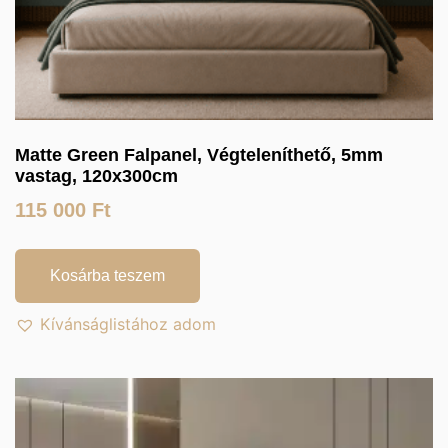
Matte Green Falpanel, Végteleníthető, 5mm
vastag, 120x300cm
115 000
Ft
Kosárba teszem
Kívánságlistához adom