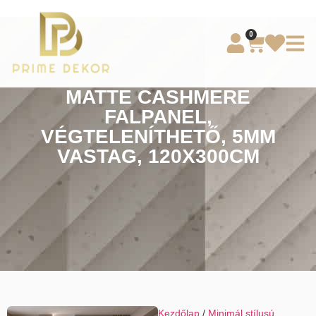
0
MATTE CASHMERE
FALPANEL,
VÉGTELENÍTHETŐ, 5MM
VASTAG, 120X300CM
Kezdőlap
/
Minimál stílusú