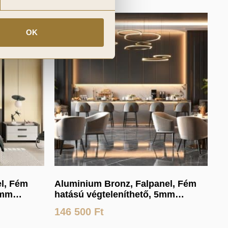
OK
l, Fém
Aluminium Bronz, Falpanel, Fém
5mm
hatású végteleníthető, 5mm
vastag, 110cmX280cm
146 500
Ft