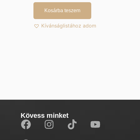
Kosárba teszem
Kívánságlistához adom
Kövess minket