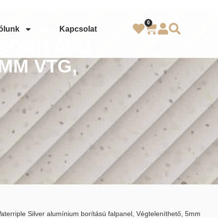
0
ólunk
Kapcsolat
 BORÍTÁSÚ
5MM VTG,
aterriple Silver alumínium borítású falpanel, Végteleníthető, 5mm