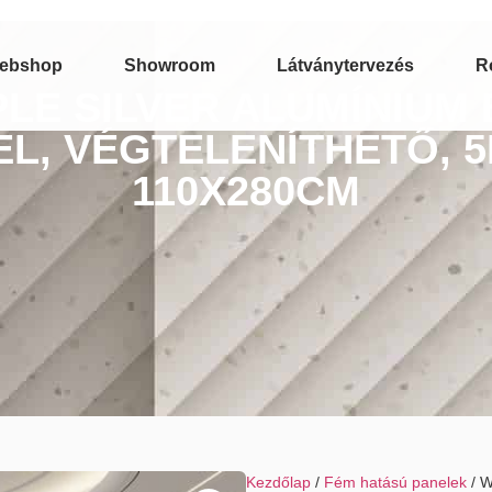
ebshop
Showroom
Látványtervezés
R
LE SILVER ALUMÍNIUM
L, VÉGTELENÍTHETŐ, 
110X280CM
Kezdőlap
/
Fém hatású panelek
/ W