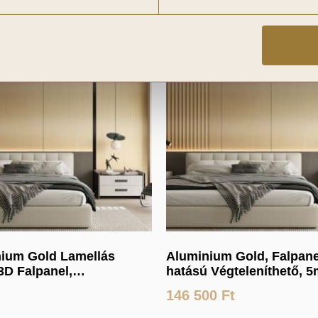
ium Gold Lamellás
Aluminium Gold, Falpane
3D Falpanel,
hatású Végteleníthető, 
thető, 24mm vastag,
vastag, 120x300cm
146 500
Ft
0cm