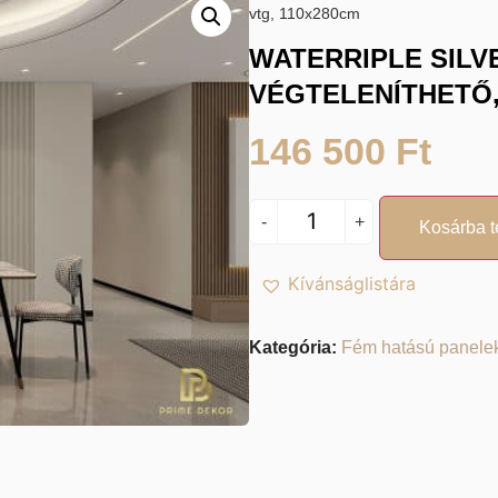
vtg, 110x280cm
WATERRIPLE SILV
VÉGTELENÍTHETŐ,
146 500
Ft
-
+
Kosárba 
Kívánságlistára
Kategória:
Fém hatású panele