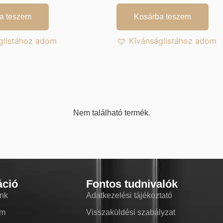
a teszem
Kosárba teszem
glistához adom
Kívánságlistához adom
Nem található termék.
áció
Fontos tudnivalók
nk
Adatkezelési tájékoztató
om
Visszaküldési szabályzat