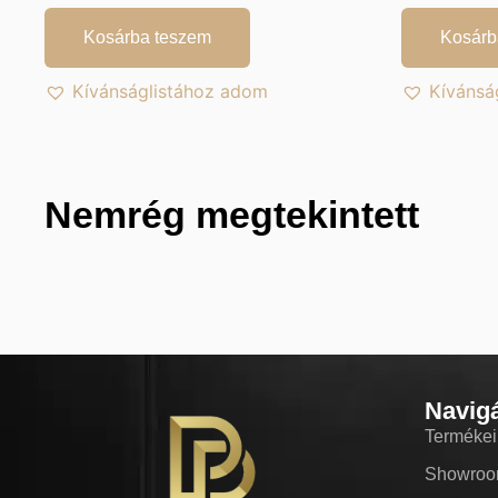
Kosárba teszem
Kosárb
Kívánságlistához adom
Kívánsá
Nemrég megtekintett
Navig
Termékei
Showro