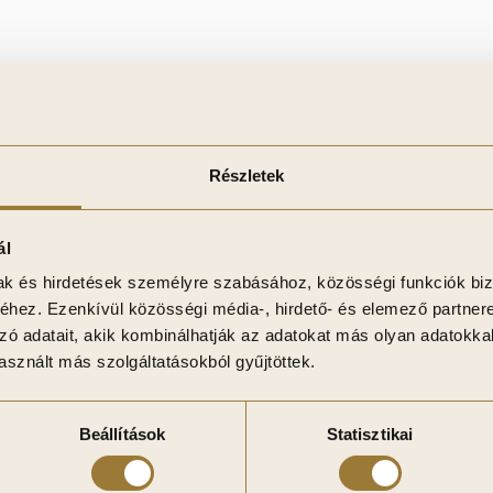
Részletek
ál
y tökéletes választás minimalista, ipari vagy elegáns terekhez
mak és hirdetések személyre szabásához, közösségi funkciók biz
Letisztult, fényvisszaverő felülete tágítja a teret – ideális
hez. Ezenkívül közösségi média-, hirdető- és elemező partner
zó adatait, akik kombinálhatják az adatokat más olyan adatokka
sznált más szolgáltatásokból gyűjtöttek.
Beállítások
Statisztikai