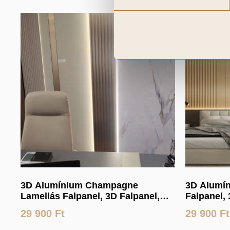
3D Alumínium Champagne
3D Alumín
Lamellás Falpanel, 3D Falpanel,
Falpanel, 
Végteleníthető, 24mm vastag,
Végtelení
29 900
Ft
29 900
Ft
17cmX300cm
17cmX30