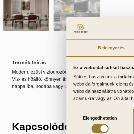
Beleegyezés
Termék leírás
Ez a weboldal sütiket haszn
Modern, ezüst vízfodrozódó és fémhatású dekorpanel, amel
Sütiket használunk a tartal
Víz- és hőálló, könnyen tisztítható, ragasztással rögzíthető. 
weboldalforgalmunk elemzésé
nappaliba, irodába vagy üzlethelyiségbe.
weboldalhasználatra vonatko
számukra vagy az Ön által ha
Hozzájárulás
Elengedhetetlen
kiválasztása
Kapcsolódó termékek