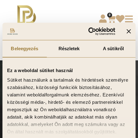
0
teszt
Beleegyezés
Részletek
A sütikről
Ez a weboldal sütiket használ
Sütiket használunk a tartalmak és hirdetések személyre
szabásához, közösségi funkciók biztosításához,
valamint weboldalforgalmunk elemzéséhez. Ezenkívül
közösségi média-, hirdető- és elemező partnereinkkel
Minőségi falpanelek szakértője, egyedi
megosztjuk az Ön weboldalhasználatra vonatkozó
megoldások minden térhez.
adatait, akik kombinálhatják az adatokat más olyan
adatokkal, amelyeket Ön adott meg számukra vagy az
Navigáció
Ön által használt más szolgáltatásokból gyűjtöttek.
Termékeink