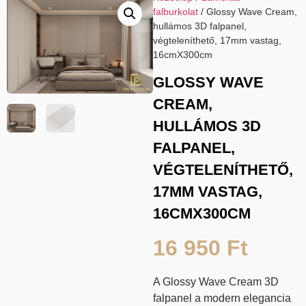
falburkolat
/ Glossy Wave Cream,
hullámos 3D falpanel,
végteleníthető, 17mm vastag,
16cmX300cm
GLOSSY WAVE
CREAM,
HULLÁMOS 3D
FALPANEL,
VÉGTELENÍTHETŐ,
17MM VASTAG,
16CMX300CM
16 950
Ft
A Glossy Wave Cream 3D
falpanel a modern elegancia