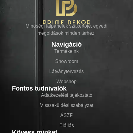
Minőségi falpanelek szakértője, egyedi
megoldások minden térhez.
Navigáció
Termékeink
Showroom
Látványtervezés
Webshop
Fontos tudnivalók
Adatkezelési tájékoztató
Visszaküldési szabályzat
ÁSZF
Elállás
Kövess minket