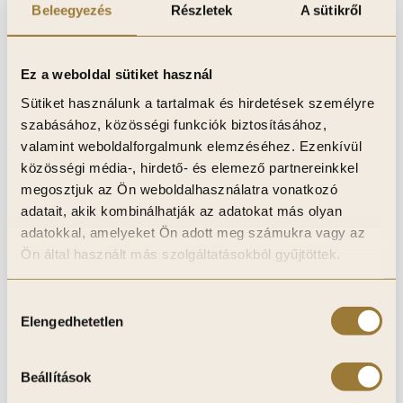
Beleegyezés
Részletek
A sütikről
Ez a weboldal sütiket használ
Sütiket használunk a tartalmak és hirdetések személyre
szabásához, közösségi funkciók biztosításához,
valamint weboldalforgalmunk elemzéséhez. Ezenkívül
3D Alumínium Champagne Lamellás Falpanel,
közösségi média-, hirdető- és elemező partnereinkkel
3D Falpanel, Végteleníthető, 24mm vastag,
megosztjuk az Ön weboldalhasználatra vonatkozó
17cmX300cm
adatait, akik kombinálhatják az adatokat más olyan
29 900
Ft
adatokkal, amelyeket Ön adott meg számukra vagy az
Ön által használt más szolgáltatásokból gyűjtöttek.
Kosárba teszem
Hozzájárulás
Kívánságlistához adom
Elengedhetetlen
kiválasztása
Beállítások