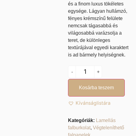
és a finom luxus tökéletes
egysége. Lágyan hullámzó,
fényes krémszínű felülete
nemcsak tágasabbá és
világosabbá varázsolja a
teret, de különleges
textúrájával egyedi karaktert
is ad bármely helyiségnek.
-
+
Kosárba teszem
Kívánságlistára
Kategóriák:
Lamellás
falburkolat
,
Végteleníthető
falpanelek