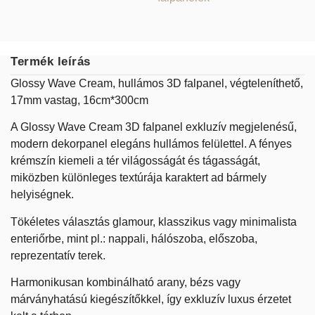
Termék leírás
Glossy Wave Cream, hullámos 3D falpanel, végteleníthető,
17mm vastag, 16cm*300cm
A Glossy Wave Cream 3D falpanel exkluzív megjelenésű,
modern dekorpanel elegáns hullámos felülettel. A fényes
krémszín kiemeli a tér világosságát és tágasságát,
miközben különleges textúrája karaktert ad bármely
helyiségnek.
Tökéletes választás glamour, klasszikus vagy minimalista
enteriőrbe, mint pl.: nappali, hálószoba, előszoba,
reprezentatív terek.
Harmonikusan kombinálható arany, bézs vagy
márványhatású kiegészítőkkel, így exkluzív luxus érzetet