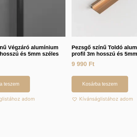
ínű Végzáró alumínium
Pezsgő színű Toldó alu
m hosszú és 5mm széles
profil 3m hosszú és 5mm
9 990
Ft
a teszem
Kosárba teszem
glistához adom
Kívánságlistához adom