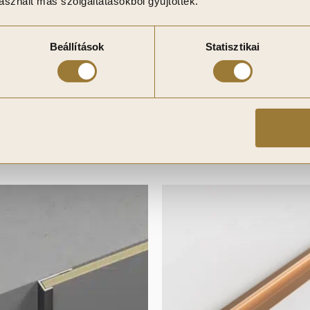
sznált más szolgáltatásokból gyűjtöttek.
világíthatnak szembe, oldalra, és a panelre is.
Beállítások
Statisztikai
éve a gyors és hatékony telepítést.