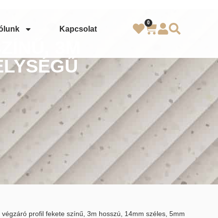
0
ólunk
Kapcsolat
ZÍNŰ, 3M
ÉLYSÉGŰ
 végzáró profil fekete színű, 3m hosszú, 14mm széles, 5mm