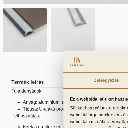
Beleegyezés
Termék leírás
Tulajdonságok:
Ez a weboldal sütiket haszn
Anyag: alumínium, ami rendkívül erős és tartós
Sütiket használunk a tartal
Típusa: U-alakú profilok: Ezek a profilok a panelek 
weboldalforgalmunk elemzésé
Felhasználás:
weboldalhasználatra vonatko
Ezek a profilok segítenek a falpanelek éleinek véd