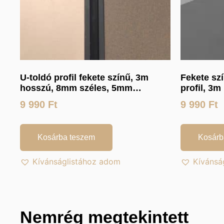
U-toldó profil fekete színű, 3m
Fekete sz
hosszú, 8mm széles, 5mm
profil, 3
mélységű
9 990
Ft
9 990
Ft
Kosárba teszem
Kosárb
Kívánságlistához adom
Kívánsá
Nemrég megtekintett