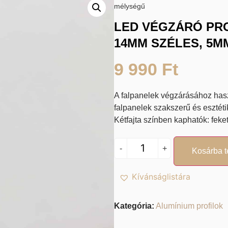
mélységű
LED VÉGZÁRÓ PRO
14MM SZÉLES, 5
9 990
Ft
A falpanelek végzárásához hasz
falpanelek szakszerű és esztét
Kétfajta színben kaphatók: feke
-
+
Kosárba 
Kívánságlistára
Kategória:
Alumínium profilok