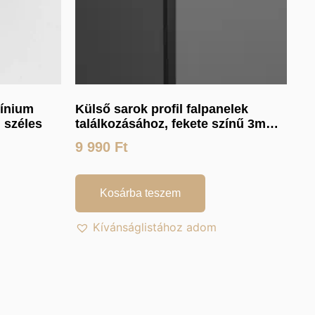
mínium
Külső sarok profil falpanelek
 széles
találkozásához, fekete színű 3m
hosszú
9 990
Ft
Kosárba teszem
Kívánságlistához adom