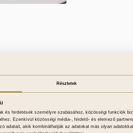
Részletek
ál
mak és hirdetések személyre szabásához, közösségi funkciók biz
széleit zárják le, megakadályozva a sérüléseket.
hez. Ezenkívül közösségi média-, hirdető- és elemező partner
zó adatait, akik kombinálhatják az adatokat más olyan adatokka
elmében.