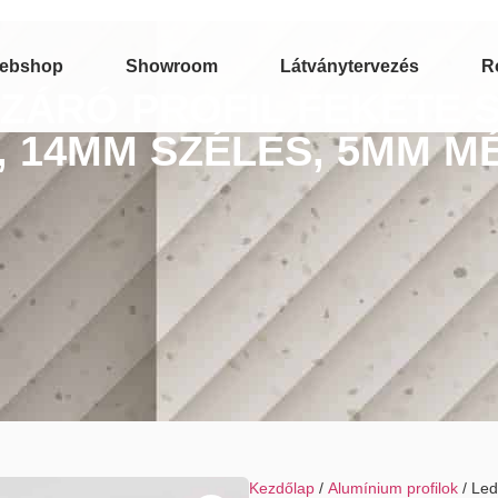
ebshop
Showroom
Látványtervezés
R
ZÁRÓ PROFIL FEKETE S
, 14MM SZÉLES, 5MM M
Kezdőlap
/
Alumínium profilok
/ Led