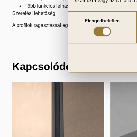
számukra vagy az Ön által ha
Több funkciós felhasználás: a Led végzáró profilok, 
Szerelési lehetőség:
Hozzájárulás
Elengedhetetlen
kiválasztása
A profilok ragasztással egyszerűen rögzíthetők, lehetővé t
Kapcsolódó termékek