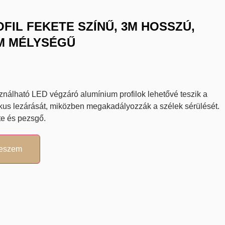
FIL FEKETE SZÍNŰ, 3M HOSSZÚ,
MM MÉLYSÉGŰ
nálható LED végzáró alumínium profilok lehetővé teszik a
ikus lezárását, miközben megakadályozzák a szélek sérülését.
te és pezsgő.
teszem