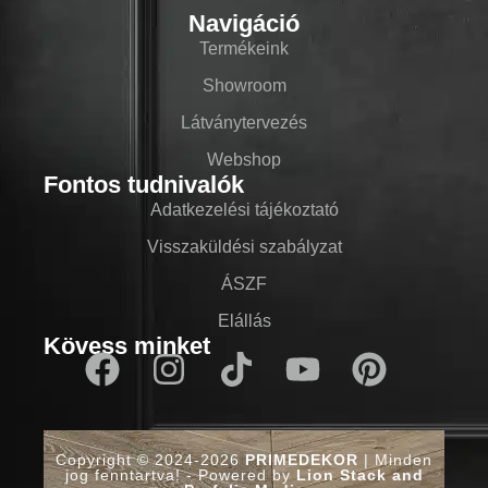
Navigáció
Termékeink
Showroom
Látványtervezés
Webshop
Fontos tudnivalók
Adatkezelési tájékoztató
Visszaküldési szabályzat
ÁSZF
Elállás
Kövess minket
Copyright © 2024-2026
PRIMEDEKOR
| Minden
jog fenntartva! - Powered by
Lion Stack and