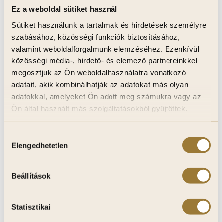
Kívánságlistára
Kívánságlistára
Ez a weboldal sütiket használ
Sütiket használunk a tartalmak és hirdetések személyre
Kívánságlistához
Kívánságlistához
szabásához, közösségi funkciók biztosításához,
adom
adom
valamint weboldalforgalmunk elemzéséhez. Ezenkívül
közösségi média-, hirdető- és elemező partnereinkkel
megosztjuk az Ön weboldalhasználatra vonatkozó
adatait, akik kombinálhatják az adatokat más olyan
adatokkal, amelyeket Ön adott meg számukra vagy az
Ön által használt más szolgáltatásokból gyűjtöttek.
Hozzájárulás
Elengedhetetlen
kiválasztása
Külső sarok profil
Külső sarok profil
Beállítások
falpanelek
falpanelek
találkozásához, fekete
találkozásához,
9 990
Ft
9 990
Ft
Statisztikai
színű 3m hosszú
pezsgő színű, 3m