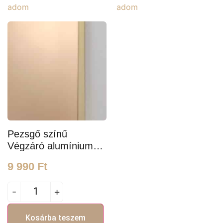
adom
adom
Pezsgő színű
Végzáró alumínium
profil, 3m hosszú és
9 990
Ft
5mm széles
-
+
Kosárba teszem