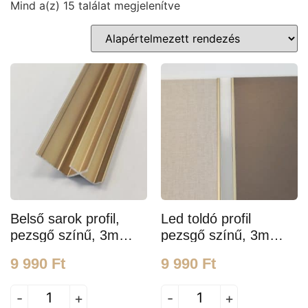
Mind a(z) 15 találat megjelenítve
Belső sarok profil,
Led toldó profil
pezsgő színű, 3m
pezsgő színű, 3m
hosszú
hosszú, 19mm széles,
9 990
Ft
9 990
Ft
5mm mélységű
-
+
-
+