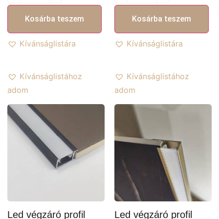
Kosárba teszem
Kosárba teszem
Kívánságlistára
Kívánságlistára
Kívánságlistához
Kívánságlistához
adom
adom
Led végzáró profil
Led végzáró profil