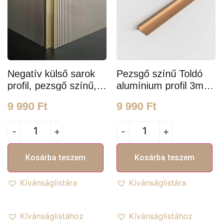
Negatív külső sarok
Pezsgő színű Toldó
profil, pezsgő színű,
alumínium profil 3m
3m hosszú
hosszú és 5mm
9 990
Ft
9 990
Ft
széles
-
+
-
+
Kosárba teszem
Kosárba teszem
Kívánságlistára
Kívánságlistára
Kívánságlistához
Kívánságlistához