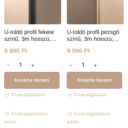
U-toldó profil fekete
U-toldó profil pezsgő
színű, 3m hosszú,
színű, 3m hosszú,
8mm széles, 5mm
8mm széles, 5mm
9 990
Ft
9 990
Ft
mélységű
mélységű
-
+
-
+
Kosárba teszem
Kosárba teszem
Kívánságlistára
Kívánságlistára
Kívánságlistához
Kívánságlistához
adom
adom