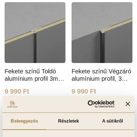
Fekete színű Toldó
Fekete színű Végzáró
alumínium profil 3m
alumínium profil, 3m
hosszú és 5mm
hosszú és 5mm
9 990
Ft
9 990
Ft
széles
széles
-
+
-
+
Beleegyezés
Részletek
A sütikről
Kosárba teszem
Kosárba teszem