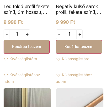
Led toldó profil fekete
Negatív külső sarok
színű, 3m hosszú,
profil, fekete színű,
19mm széles, 5mm
3m hosszú
9 990
Ft
9 990
Ft
mélységű
-
+
-
+
Kosárba teszem
Kosárba teszem
Kívánságlistára
Kívánságlistára
Kívánságlistához
Kívánságlistához
adom
adom