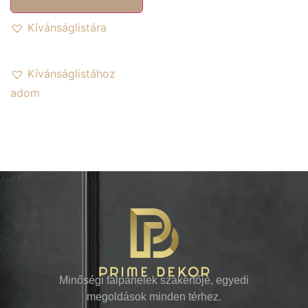
Kívánságlistára
Kívánságlistához
adom
Minőségi falpanelek szakértője, egyedi
megoldások minden térhez.