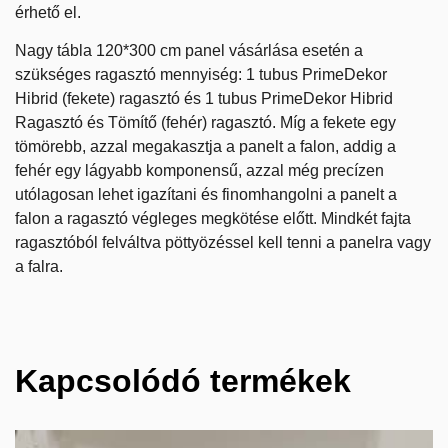
érhető el.
Nagy tábla 120*300 cm panel vásárlása esetén a
szükséges ragasztó mennyiség: 1 tubus PrimeDekor
Hibrid (fekete) ragasztó és 1 tubus
PrimeDekor Hibrid
Ragasztó és Tömítő (fehér
)
ragasztó
. Míg a fekete egy
tömörebb, azzal megakasztja a panelt a falon, addig a
fehér egy lágyabb komponensű, azzal még
precízen
utólagosan lehet igazítani és
finomhangolni a panelt a
falon a ragasztó végleges megkötése előtt. Mindkét fajta
ragasztóból felváltva pöttyözéssel kell tenni a panelra vagy
a falra.
Kapcsolódó termékek