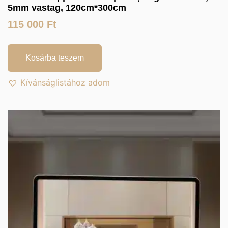
5mm vastag, 120cm*300cm
115 000
Ft
Kosárba teszem
Kívánságlistához adom