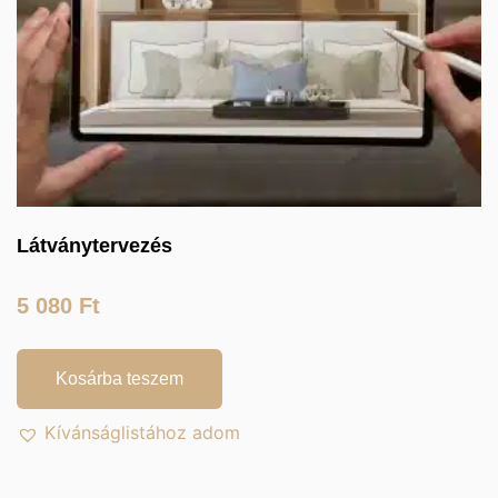
Látványtervezés
5 080
Ft
Kosárba teszem
Kívánságlistához adom