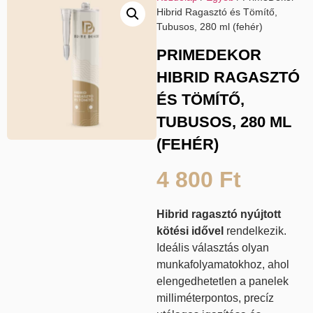
Hibrid Ragasztó és Tömítő,
Tubusos, 280 ml (fehér)
PRIMEDEKOR
HIBRID RAGASZTÓ
ÉS TÖMÍTŐ,
TUBUSOS, 280 ML
(FEHÉR)
4 800
Ft
Hibrid ragasztó nyújtott
kötési idővel
rendelkezik.
Ideális választás olyan
munkafolyamatokhoz, ahol
elengedhetetlen a panelek
milliméterpontos, precíz