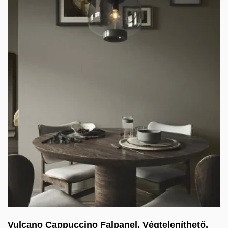
Vulcano Cappuccino Falpanel, Végteleníthető,