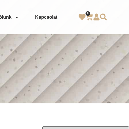
0
ólunk
Kapcsolat