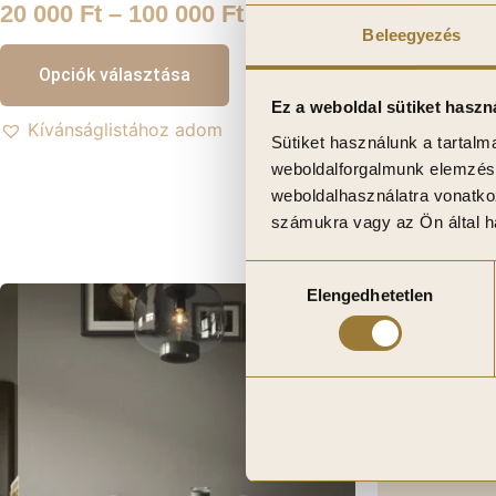
20 000
Ft
–
100 000
Ft
35 000
Ft
Beleegyezés
Engedélyezett 
Opciók választása
Ez a weboldal sütiket haszn
Kosárba 
Kívánságlistához adom
Sütiket használunk a tartal
weboldalforgalmunk elemzésé
Kívánságli
weboldalhasználatra vonatko
számukra vagy az Ön által ha
Kívánságl
Hozzájárulás
Elengedhetetlen
kiválasztása