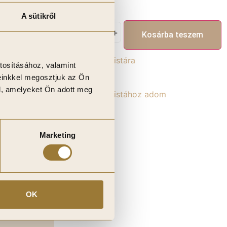
5 080
Ft
A sütikről
-
+
 teszem
Kosárba teszem
Kívánságlistára
tosításához, valamint
einkkel megosztjuk az Ön
l, amelyeket Ön adott meg
Kívánságlistához adom
Marketing
OK