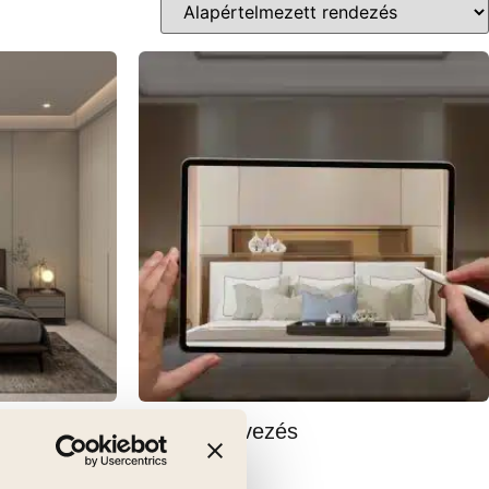
teleníthető,
Látványtervezés
00cm