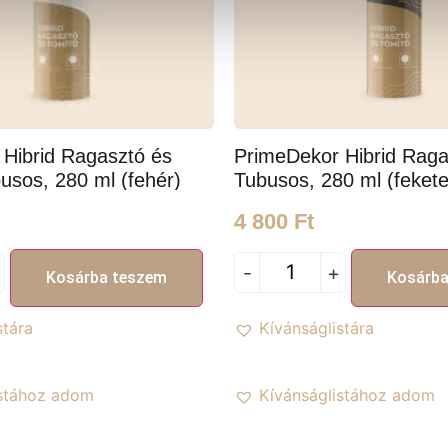
Hibrid Ragasztó és
PrimeDekor Hibrid Raga
usos, 280 ml (fehér)
Tubusos, 280 ml (fekete
4 800
Ft
-
+
Kosárba teszem
Kosárba
stára
Kívánságlistára
istához adom
Kívánságlistához adom