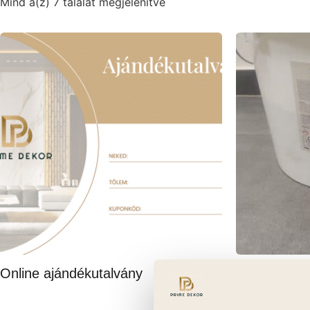
Mind a(z) 7 találat megjelenítve
Online ajándékutalvány
Prime Deko
(15 kg-os v