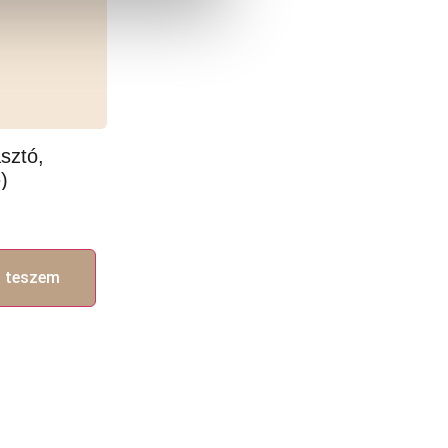
sztó,
)
 teszem