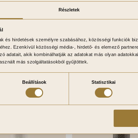
115 000
Ft
Részletek
utánrendelésre
-
+
Kosárba
ál
teszem
Kívánságlistára
mak és hirdetések személyre szabásához, közösségi funkciók biz
hez. Ezenkívül közösségi média-, hirdető- és elemező partner
stára
zó adatait, akik kombinálhatják az adatokat más olyan adatokka
Kívánságlistához adom
sznált más szolgáltatásokból gyűjtöttek.
istához adom
Beállítások
Statisztikai