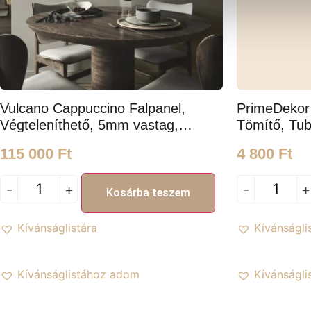
Vulcano Cappuccino Falpanel,
PrimeDekor 
Végteleníthető, 5mm vastag,
Tömítő, Tub
120cm*300cm
115 000
Ft
4 800
Ft
-
+
-
+
Kosárba teszem
Kívánságlistára
Kívánságli
Kívánságlistához adom
Kívánságl