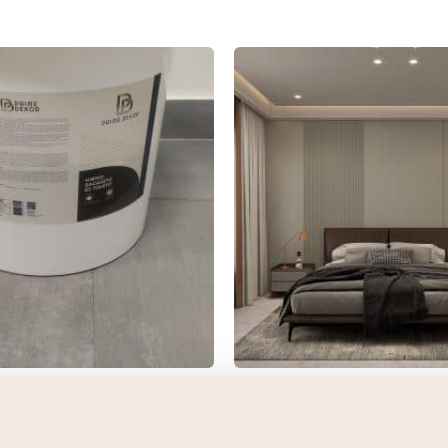
r Ragasztó és Tömítő
Gold Star Falpanel, Vég
ödrös)
5mm vastag, 120cmx3