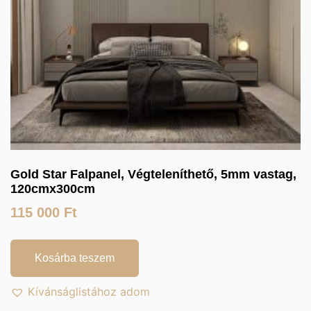
Gold Star Falpanel, Végteleníthető, 5mm vastag,
120cmx300cm
115 000
Ft
Kosárba teszem
Kívánságlistához adom