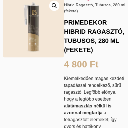
Hibrid Ragasztó, Tubusos, 280 ml
(fekete)
PRIMEDEKOR
HIBRID RAGASZTÓ,
TUBUSOS, 280 ML
(FEKETE)
4 800
Ft
Kiemelkedően magas kezdeti
tapadással rendelkező, sűrű
ragasztó. Legfőbb előnye,
hogy a legtöbb esetben
alátámasztás nélkül is
azonnal megtartja
a
felragasztott elemeket, így
gyors és hatékony