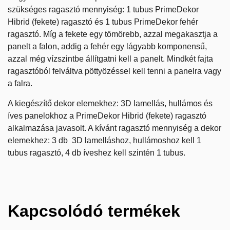
szükséges ragasztó mennyiség: 1 tubus
PrimeDekor
Hibrid (fekete)
ragasztó és 1 tubus PrimeDekor fehér
ragasztó. Míg a fekete egy tömörebb, azzal megakasztja a
panelt a falon, addig a fehér egy lágyabb komponensű,
azzal még vízszintbe állítgatni kell a panelt. Mindkét fajta
ragasztóból felváltva pöttyözéssel kell tenni a panelra vagy
a falra.
A
kiegészítő dekor elemekhez
: 3D lamellás, hullámos és
íves panelokhoz a
PrimeDekor Hibrid (fekete)
ragasztó
alkalmazása javasolt. A kívánt ragasztó mennyiség a dekor
elemekhez: 3 db 3D lamelláshoz, hullámoshoz kell 1
tubus ragasztó, 4 db íveshez kell szintén 1 tubus.
Kapcsolódó termékek