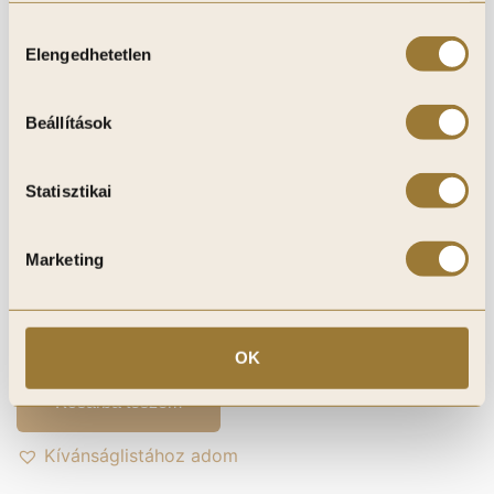
Hozzájárulás
Elengedhetetlen
kiválasztása
Beállítások
Statisztikai
Marketing
PrimeDekor Hibrid Ragasztó és Tömítő,
Tubusos, 280 ml (fehér)
4 800
Ft
OK
Kosárba teszem
Kívánságlistához adom