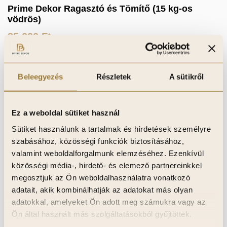
Prime Dekor Ragasztó és Tömítő (15 kg-os
vödrös)
35 000
Ft
Kosárba teszem
Beleegyezés
Részletek
A sütikről
Kívánságlistához adom
Ez a weboldal sütiket használ
Sütiket használunk a tartalmak és hirdetések személyre
szabásához, közösségi funkciók biztosításához,
valamint weboldalforgalmunk elemzéséhez. Ezenkívül
közösségi média-, hirdető- és elemező partnereinkkel
megosztjuk az Ön weboldalhasználatra vonatkozó
adatait, akik kombinálhatják az adatokat más olyan
adatokkal, amelyeket Ön adott meg számukra vagy az
Ön által használt más szolgáltatásokból gyűjtöttek.