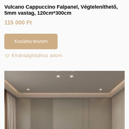
Vulcano Cappuccino Falpanel, Végteleníthető,
5mm vastag, 120cm*300cm
115 000
Ft
Kosárba teszem
Kívánságlistához adom